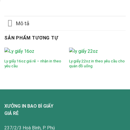
Mô tả
SẢN PHẨM TƯƠNG TỰ
Ly giấy 16oz giá rẻ – nhận in theo
Ly giấy 22oz in theo yêu cầu cho
yêu cầu
quán đồ uống
XƯỞNG IN BAO BÌ GIẤY
GIÁ RẺ
237/2/3 Hoà Bình, P. Phú