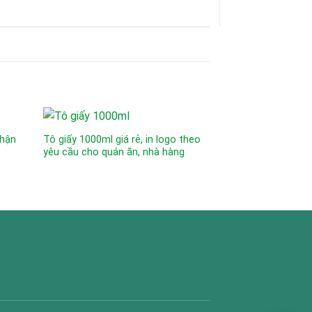
Nhận
Tô giấy 1000ml giá rẻ, in logo theo
Tô giấy 350ml in 
yêu cầu cho quán ăn, nhà hàng
pháp bao bì món 