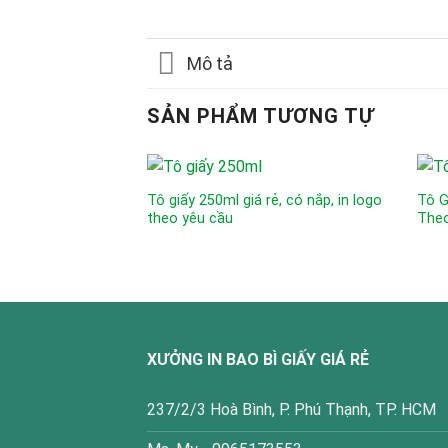
Mô tả
SẢN PHẨM TƯƠNG TỰ
Tô giấy 250ml giá rẻ, có nắp, in logo
Tô G
theo yêu cầu
The
XƯỞNG IN BAO BÌ GIẤY GIÁ RẺ
237/2/3 Hoà Bình, P. Phú Thạnh, TP. HCM