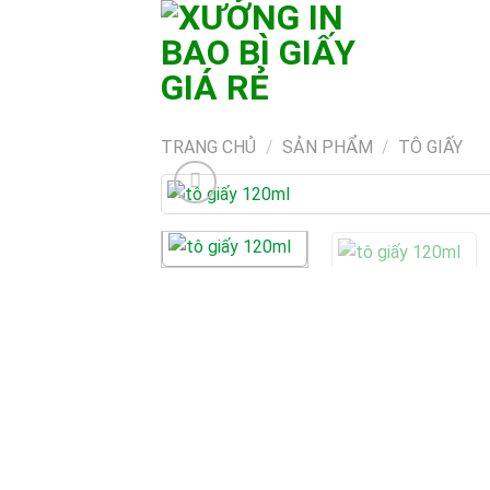
Skip
to
content
TRANG CHỦ
/
SẢN PHẨM
/
TÔ GIẤY